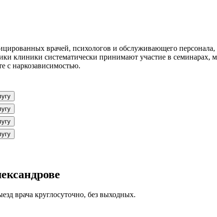
ицированных врачей, психологов и обслуживающего персонала, 
ики клиники систематически принимают участие в семинарах, 
те с наркозависимостью.
лугу
лугу
лугу
лугу
лександрове
ыезд врача круглосуточно, без выходных.