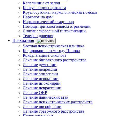
Капельница от запоя
Консультация нарколога
Круглосуточная наркологическая помощь
Нарколог на дом
Наркологический стационар
Помощь при алкогольном отравлении
Снятие алкогольной интоксикации
Телефон доверия
Психиатрия
Частная психиатрическая клиника
Кодирование по методу Попова
Консультация психолога
Лечение биполярного расстройства
Лечение деменции
Лечение депрессии
Лечение эпилепсии
Лечение игромании
Лечение ипохондрии
Лечение неврастении
Лечение ОКР
Лечение панических атак
Лечение психиатрических расстройств
Лечение шизофрении
Лечение тревожного расстройства
Психиатр на дом