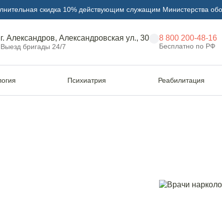
лнительная скидка 10% действующим служащим Министерства об
г. Александров, Александровская ул., 30
8 800 200-48-16
Бесплатно по РФ
Выезд бригады 24/7
логия
Психиатрия
Реабилитация
еских атак