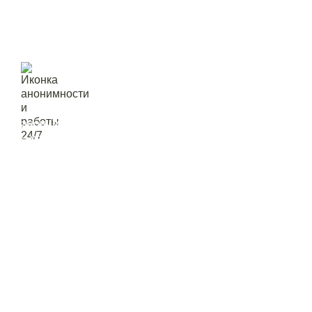
ве
анонимность
и работа 24/7