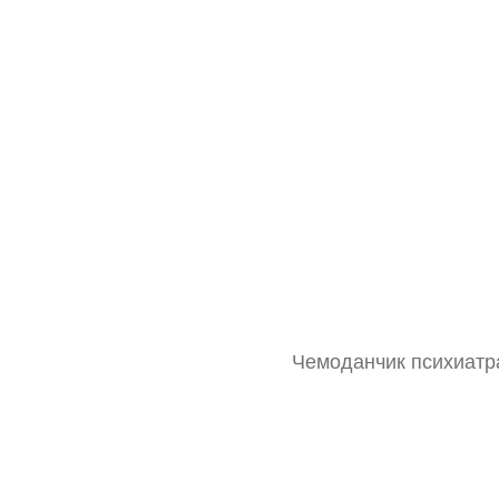
Чемоданчик психиатра
Тонометр