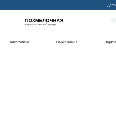
Допо
ПОХМЕЛОЧНАЯ
наркологический центр
Алкоголизм
Наркомания
Нарко
Главная
Услуги
Лечение панических атак
Лечение панич