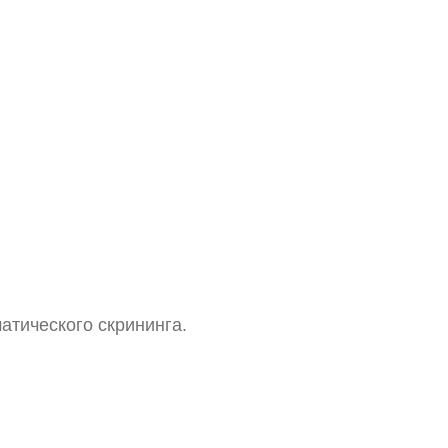
атического скрининга.
Зрачковый фонарик