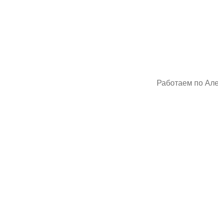
Резуль
Работаем по Алек