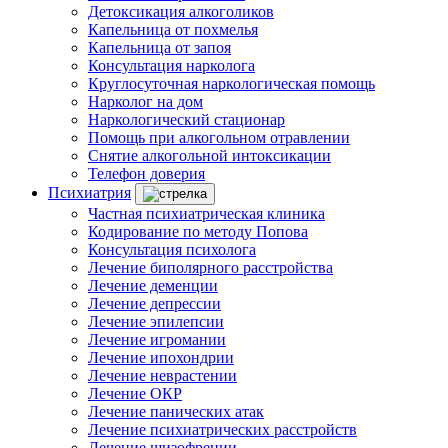
Детоксикация алкоголиков
Капельница от похмелья
Капельница от запоя
Консультация нарколога
Круглосуточная наркологическая помощь
Нарколог на дом
Наркологический стационар
Помощь при алкогольном отравлении
Снятие алкогольной интоксикации
Телефон доверия
Психиатрия
Частная психиатрическая клиника
Кодирование по методу Попова
Консультация психолога
Лечение биполярного расстройства
Лечение деменции
Лечение депрессии
Лечение эпилепсии
Лечение игромании
Лечение ипохондрии
Лечение неврастении
Лечение ОКР
Лечение панических атак
Лечение психиатрических расстройств
Лечение шизофрении