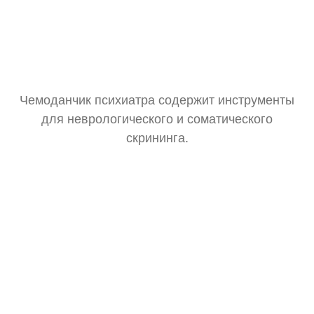
Чемоданчик психиатра содержит инструменты
для неврологического и соматического
скрининга.
Тонометр
Замер давления для оценки общего состояния.
Стетоскоп
Базовая аускультация перед выпиской рецептов.