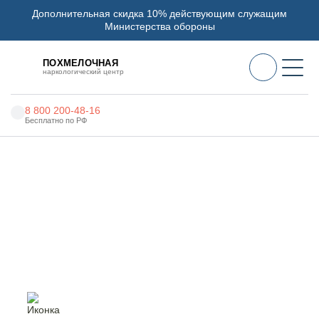
Дополнительная скидка 10% действующим служащим
Министерства обороны
ПОХМЕЛОЧНАЯ
наркологический центр
8 800 200-48-16
Бесплатно по РФ
Алкоголизм
Главная
Услуги
Кодирование Торпедо
Наркомания
Наркология
Кодирование Торпедо в
Александрове
Психиатрия
Реабилитация
Цены
О нас