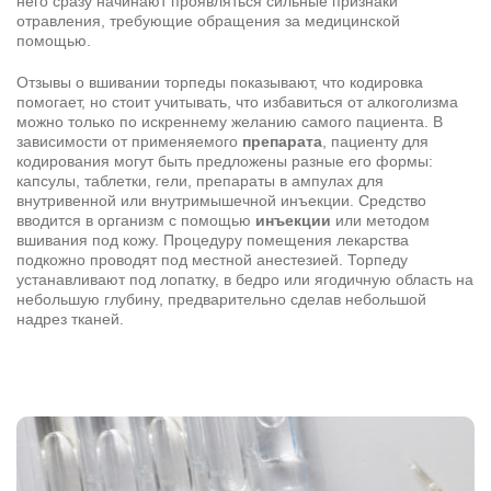
него сразу начинают проявляться сильные признаки
отравления, требующие обращения за медицинской
помощью.
Результаты поиска (0)
Отзывы о вшивании торпеды показывают, что кодировка
Нажимая кнопку я соглашаюсь с
политикой конфиденциальности
помогает, но стоит учитывать, что избавиться от алкоголизма
и
пользовательским соглашением
можно только по искреннему желанию самого пациента. В
зависимости от применяемого
препарата
, пациенту для
Вызвать специалиста
Нажимая кнопку я соглашаюсь с
политикой конфиденциальности
кодирования могут быть предложены разные его формы:
и
пользовательским соглашением
капсулы, таблетки, гели, препараты в ампулах для
внутривенной или внутримышечной инъекции. Средство
Отправить
вводится в организм с помощью
инъекции
или методом
вшивания под кожу. Процедуру помещения лекарства
подкожно проводят под местной анестезией. Торпеду
устанавливают под лопатку, в бедро или ягодичную область на
небольшую глубину, предварительно сделав небольшой
надрез тканей.