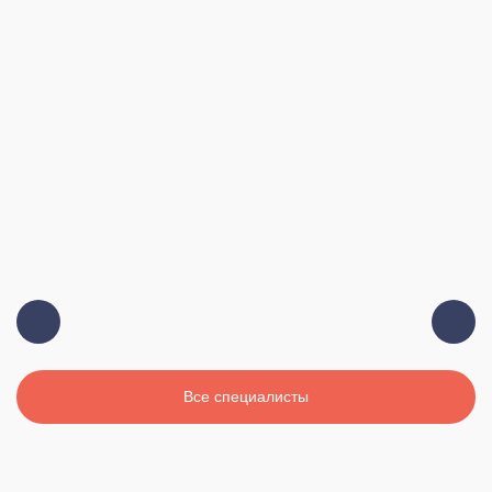
Должность:
Главный врач, терапевт, высшая
категория
Стаж:
19 лет
Все специалисты