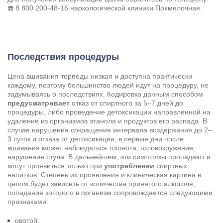
☎️
8 800 200-48-16
наркологической клиники Похмелочная.
Последствия процедуры
Цена вшивания торпеды низкая и доступна практически
каждому, поэтому большинство людей идут на процедуру, не
задумываясь о последствиях. Кодировка данным способом
предусматривает
отказ от спиртного за 5–7 дней до
процедуры, либо проведение детоксикации направленной на
удаление из организмов этанола и продуктов его распада. В
случае нарушения сокращения интервала воздержания до 2–
3 суток и отказа от детоксикации, в первые дни после
вшивания может наблюдаться тошнота, головокружение,
нарушение стула. В дальнейшем, эти симптомы пропадают и
могут проявиться только при
употреблении
спиртных
напитков. Степень их проявления и клиническая картина в
целом будет зависеть от количества принятого алкоголя,
попадание которого в организм сопровождается следующими
признаками:
рвотой;