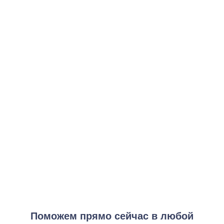
Стандартное кодирование
от 3 000 ₽
Заказать услугу
Усиленное кодирование
от 7 000 ₽
Заказать услугу
Премиум кодирование
от 10 000 ₽
Заказать услугу
Экстренное кодирование
от 15 000 ₽
Заказать услугу
Поможем прямо сейчас в любой