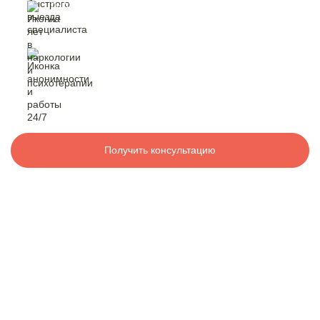
быстрый выезд
специалиста
Контакты
лет в наркологии
и психотерапии
8 800 200-48-16
Бесплатно по РФ
анонимность
и работа 24/7
Вызвать специалиста
Получить консультацию
ООО «Медицинская компания «Наркологический центр»
г. Александров, Александровская ул., 30
Электронная почта:
info@mk-narkolog-centr