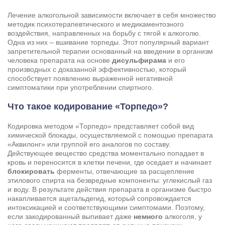
Лечение алкогольной зависимости включает в себя множество
методик психотерапевтического и медикаментозного
воздействия, направленных на борьбу с тягой к алкоголю.
Одна из них – вшивание торпеды. Этот популярный вариант
запретительной терапии основанный на введении в организм
человека препарата на основе
дисульфирама
и его
производных с доказанной эффективностью, который
способствует появлению выраженной негативной
симптоматики при употреблении спиртного.
Что такое кодирование «Торпедо»?
Кодировка методом «Торпедо» представляет собой вид
химической блокады, осуществляемой с помощью препарата
«Аквилонг» или группой его аналогов по составу.
Задать вопрос
Действующее вещество средства моментально попадает в
кровь и переносится в клетки печени, где оседает и начинает
Задайте свой вопрос и мы ответим вам
блокировать
ферменты, отвечающие за расщепление
этилового спирта на безвредные компоненты: углекислый газ
Бесплатная консультация
и воду. В результате действия препарата в организме быстро
Оставьте данные и мы вам перезвоним!
накапливается ацетальдегид, который сопровождается
интоксикацией и соответствующими симптомами. Поэтому,
Поиск по сайту
если закодированный выпивает даже
немного
алкоголя, у
Выбор города