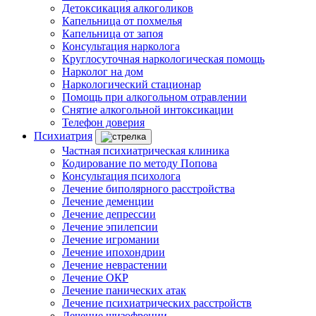
Детоксикация алкоголиков
Капельница от похмелья
Капельница от запоя
Консультация нарколога
Круглосуточная наркологическая помощь
Нарколог на дом
Наркологический стационар
Помощь при алкогольном отравлении
Снятие алкогольной интоксикации
Телефон доверия
Психиатрия
Частная психиатрическая клиника
Кодирование по методу Попова
Консультация психолога
Лечение биполярного расстройства
Лечение деменции
Лечение депрессии
Лечение эпилепсии
Лечение игромании
Лечение ипохондрии
Лечение неврастении
Лечение ОКР
Лечение панических атак
Лечение психиатрических расстройств
Лечение шизофрении