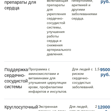
включающая
гипертонией,
руб.
препараты для
препараты
аритмией и
сердца
для
другими
укрепления
заболеваниями
сердечно-
сердца.
сосудистой
системы,
улучшения
работы
сердца и
снижения
артериального
давления.
Поддержка
Программа с
Для людей с
1,5
9500
аминокислотами и
риском
руб.
сердечно-
витаминами для
сердечно-
сосудистой
улучшения циркуляции
сосудистых
системы
крови, профилактики
заболеваний.
инфарктов и инсультов.
Круглосуточный
Экстренная
Для людей,
2
12000