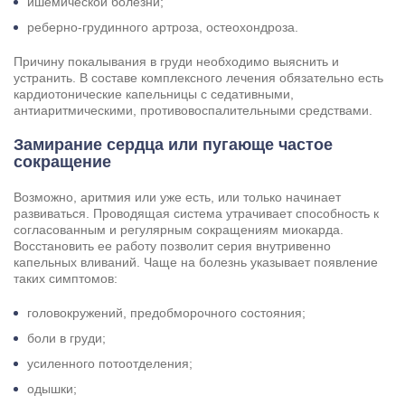
ишемической болезни;
реберно-грудинного артроза, остеохондроза.
Причину покалывания в груди необходимо выяснить и
Результаты поиска (0)
Нажимая кнопку я соглашаюсь с
политикой конфиденциальности
устранить. В составе комплексного лечения обязательно есть
и
пользовательским соглашением
кардиотонические капельницы с седативными,
антиаритмическими, противовоспалительными средствами.
Вызвать специалиста
Нажимая кнопку я соглашаюсь с
политикой конфиденциальности
Замирание сердца или пугающе частое
и
пользовательским соглашением
сокращение
Отправить
Возможно, аритмия или уже есть, или только начинает
развиваться. Проводящая система утрачивает способность к
согласованным и регулярным сокращениям миокарда.
Восстановить ее работу позволит серия внутривенно
капельных вливаний. Чаще на болезнь указывает появление
таких симптомов:
головокружений, предобморочного состояния;
боли в груди;
усиленного потоотделения;
одышки;