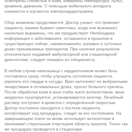
осмотрены слизистые и кожа, измерены температура, пульс,
кровяное давление. С помощью мобильного аппарата
снимается и изучается электрокардиограмма.
Сбор анамнеза продолжается. Доктор узнает, что тревожит
пациента, какими бывают симптомы, когда они возникают,
насколько выражены, что им предшествует. Необходима
информация о заболеваниях, оставшихся в прошлом и
существующих сейчас, наименованиях, разовых и суточных
дозах принимаемых препаратов. При наличии результатов
относительно недавней амбулаторной или стационарной
диагностики, следует показать их специалисту.
В любом случае капельница с кардиотоником может быть
поставлена сразу, чтобы улучшить состояние пациента,
укрепить его сердце и сосуды. Врач заполняет ее выбранными
лекарствами в оптимальных дозах, просит больного прилечь.
После обработки кожи в зоне сгиба локтя антисептиком, вена
аккуратно пунктируется, устанавливается катетер. Лечебный
раствор поступает в кровоток с определенной скоростью.
Доктор постоянно находится у постели пациента,
контролирует ход процедуры, следит за его состоянием. На
завершающем этапе он вновь использует антисептики и
заклеивает стерильным пластырем область прокола. Точно так
же процедура проводится в стационаре.