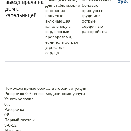
помощь на дому
испытывающих
руб.
выезд врача на
для стабилизации
болевые
дом с
состояния
приступы в
капельницей
пациента,
груди или
включающая
острые
капельницу с
сердечные
сердечными
расстройства.
препаратами,
если есть острая
угроза для
сердца.
Поможем прямо сейчас в любой ситуации!
Рассрочка 0% на все медицинские услуги
Узнать условия
0
%
Рассрочка
0
₽
Первый платеж
3-6-12
Месяцев