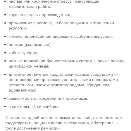
частые или хронические стрессы, изнуряющая
мыслительная работа;
труд на вредных производствах;
проживание в регионе, неблагополучном в отношении
экологии;
тяжело перенесенная инфекция, особенно вирусная;
анемия (малокровие);
табакокурение;
разные поражения бронхолегочной системы, почек, печени,
щитовидной железы;
длительное лечение кардиотоксическими средствами —
нестероидными противовоспалительными препаратами,
эстрогенами, глюкокортикостероидами, эфедрином,
адреналином;
зависимость от алкоголя или наркотиков;
значительный лишний вес.
Постановка одной или нескольких капельниц также помогает
предотвратить рецидив после вылечивания, обострение —
после достижения ремиссии.