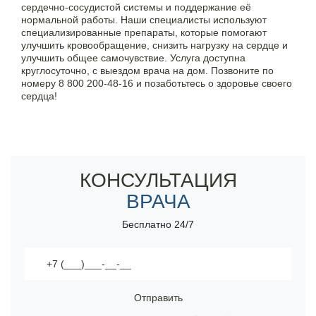
сердечно-сосудистой системы и поддержание её
нормальной работы. Наши специалисты используют
Контакты
специализированные препараты, которые помогают
улучшить кровообращение, снизить нагрузку на сердце и
улучшить общее самочувствие. Услуга доступна
8 800 200-48-16
круглосуточно, с выездом врача на дом. Позвоните по
Бесплатно по РФ
номеру
8 800 200-48-16
и позаботьтесь о здоровье своего
сердца!
Вызвать специалиста
Укрепление сердечно-сосудистой системы
Профессиональные препараты для поддержания
работы сердца
Круглосуточный выезд врача на дом
ООО «Медицинская компания «Наркологический центр»
г. Александров, Александровская ул., 30
КОНСУЛЬТАЦИЯ
Электронная почта:
info@mk-narkolog-centr
ВРАЧА
Бесплатно 24/7
Отправить