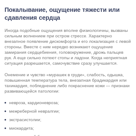
Покалывание, ощущение тяжести или
сдавления сердца
Иногда подобные ощущения вполне физиологичны, вызваны
сильным волнением при остром стрессе. Характерно
внезапное появление дискомфорта и его локализация с левой
стороны. Вместе с ним нередко возникают ощущение
замирания сердцебиения, головокружение, дрожь пальцев
рук. А еще сильно потеют стопы и ладони. Когда неприятная
ситуация разрешается, самочувствие сразу улучшается.
Онемение и чувство «мурашек в груди», слабость, одышка,
повышенная температура тела, внезапная брадикардия или
тахикардия, побледнение либо покраснение кожи — признаки
развивающейся патологии:
Задать вопрос
Задайте свой вопрос и мы ответим вам
невроза, кардионевроза;
Бесплатная консультация
межреберной невралгии;
Оставьте данные и мы вам перезвоним!
экстрасистолии;
миокардита;
Поиск по сайту
Выбор города