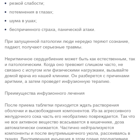
резкой слабости;
потемнения в глазах;
шума в ушах;
беспричинного страха, панической атаки.
При запущенной патологии люди нередко теряют сознание,
падают, получают серьезные травмы.
Неритмичное сердцебиение может быть как естественным, так
и патологическим. Когда оно тревожит слишком часто, не
связано с испугом или физическими нагрузками, вызывайте
домой врача из нашей клиники. Он разберется с причинами
аритмии, а затем проведет инфузионную терапию.
Преимущества инфузионного лечения
После приема таблетки приходится ждать растворения
оболочки и высвобождения компонентов. Из-за агрессивного
желудочного сока часть его необратимо повреждается. Так что
не все активное вещество всасывается в кишечнике, доза
автоматически снижается. Частично нейтрализуются
компоненты и после внутримышечного укола, рассеиваясь в
тканях. Внутривенная инъекция в этом плане продуктивнее,