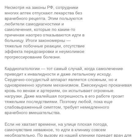
Несмотря на законы РФ, сотрудники
многих аптек отпускают лекарства без
врачебного рецепта. Этим пользуются
любители самодиагностики и
самолечения, которые по каким-то
причинам наотрез отказываются идти в
больницу. Итоги закономерны —
тяжелые побочные реакции, отсутствие
эффекта передозировки и неумолимое
прогрессирование болезни.
Кардиопатологии — тот самый случай, когда самолечение
приводит к инвалидности и даже летальному исходу.
Сердечно-сосудистый аппарат является сложным, но и
одновременно хрупким механизмом. Ежесекундно прокачивая
кровь по венам и артериям, он испытывает огромные
нагрузки. Даже малейшая погрешность в его работе грозит
тяжелыми последствиями. Поэтому любой, пока еще
слабовыраженный симптом, требует немедленного
врачебного вмешательства.
Если не хватает времени, на улице плохая погода,
самочувствие неважное, то идти в клинику совсем
необязательно. По вызову из нашей клиники приедет врач для