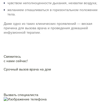
чувством неполноценности дыхания, нехватки воздуха;
желанием откашливаться в горизонтальном положении
тела.
Даже одно из таких клинических проявлений — веская
причина для вызова врача и проведения домашней
инфузионной терапии.
Свяжитесь
c нами сейчас!
Срочный вызов врача на дом
Нажимая на кнопку ”Отправить”, Вы даёте своё
согласие
на
обработку
персональных данных
Вызвать специалиста