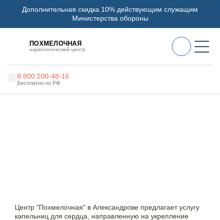
Дополнительная скидка 10% действующим служащим
Министерства обороны
ПОХМЕЛОЧНАЯ
наркологический центр
8 800 200-48-16
Бесплатно по РФ
Алкоголизм
Наркоцентр «Похмелочная» в Александрове
Наркомания
Капельница для сердца
Наркология
Капельница для сердца в
Психиатрия
Александрове – укрепление и
поддержка
Реабилитация
Цены
Центр "Похмелочная" в Александрове предлагает услугу
капельниц для сердца, направленную на укрепление
О нас