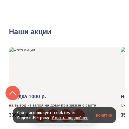
Наши акции
Скидка 1000 р.
Но
на вывод из запоя на дому при заказе с сайта
Ски
Сайт использует cookies и
3300
2300
350
Понятно
Яндекс.Метрику
Узнать подробнее